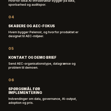
Hvorfor lokal AI-infrastruktur bygger på data,
sporbarhed og auditspor.
04
SKABERE OG AEC-FOKUS
Hvem bygger Pelenoir, og hvorfor produktet er
designet til AEC-miljøer.
05
KONTAKT OG DEMO BRIEF
Send AEC-organisationstype, datagrænse og
problem til demoen.
06
SPØRGSMÅL FØR
IMPLEMENTERING
Indvendinger om data, governance, AI-output,
adoption og pris.