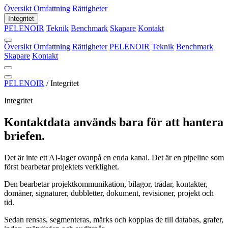
Översikt
Omfattning
Rättigheter
Integritet
PELENOIR
Teknik
Benchmark
Skapare
Kontakt
Översikt
Omfattning
Rättigheter
PELENOIR
Teknik
Benchmark
Skapare
Kontakt
PELENOIR
/
Integritet
Integritet
Kontaktdata används bara för att hantera
briefen.
Det är inte ett AI-lager ovanpå en enda kanal. Det är en pipeline som
först bearbetar projektets verklighet.
Den bearbetar projektkommunikation, bilagor, trådar, kontakter,
domäner, signaturer, dubbletter, dokument, revisioner, projekt och
tid.
Sedan rensas, segmenteras, märks och kopplas de till databas, grafer,