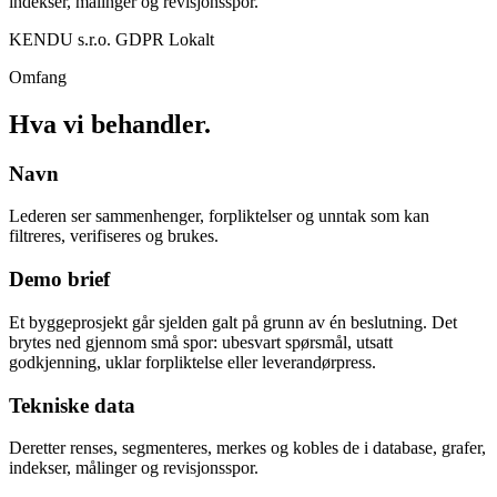
indekser, målinger og revisjonsspor.
KENDU s.r.o.
GDPR
Lokalt
Omfang
Hva vi behandler.
Navn
Lederen ser sammenhenger, forpliktelser og unntak som kan
filtreres, verifiseres og brukes.
Demo brief
Et byggeprosjekt går sjelden galt på grunn av én beslutning. Det
brytes ned gjennom små spor: ubesvart spørsmål, utsatt
godkjenning, uklar forpliktelse eller leverandørpress.
Tekniske data
Deretter renses, segmenteres, merkes og kobles de i database, grafer,
indekser, målinger og revisjonsspor.