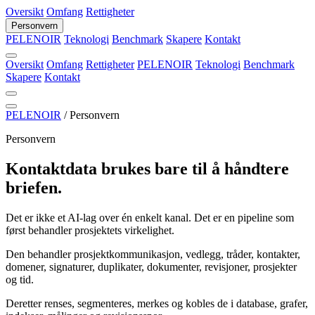
Oversikt
Omfang
Rettigheter
Personvern
PELENOIR
Teknologi
Benchmark
Skapere
Kontakt
Oversikt
Omfang
Rettigheter
PELENOIR
Teknologi
Benchmark
Skapere
Kontakt
PELENOIR
/
Personvern
Personvern
Kontaktdata brukes bare til å håndtere
briefen.
Det er ikke et AI-lag over én enkelt kanal. Det er en pipeline som
først behandler prosjektets virkelighet.
Den behandler prosjektkommunikasjon, vedlegg, tråder, kontakter,
domener, signaturer, duplikater, dokumenter, revisjoner, prosjekter
og tid.
Deretter renses, segmenteres, merkes og kobles de i database, grafer,