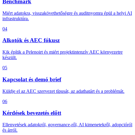
Benchmark
Miért adatokra, visszakövethetőségre és auditnyomra épül a helyi AI
infrastruktúra.
04
Alkotók és AEC fókusz
Kik építik a Pelenoirt és miért projektintenzív AEC környezetre
készült.
05
Kapcsolat és demó brief
Küldje el az AEC szervezet típusát, az adathatárt és a problémát.
06
Kérdések bevezetés előtt
Ellenvetések adatokról, governance-ről, AI kimenetekről, adopcióról
és árról.