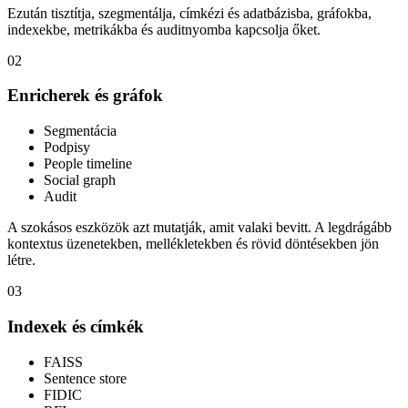
Ezután tisztítja, szegmentálja, címkézi és adatbázisba, gráfokba,
indexekbe, metrikákba és auditnyomba kapcsolja őket.
02
Enricherek és gráfok
Segmentácia
Podpisy
People timeline
Social graph
Audit
A szokásos eszközök azt mutatják, amit valaki bevitt. A legdrágább
kontextus üzenetekben, mellékletekben és rövid döntésekben jön
létre.
03
Indexek és címkék
FAISS
Sentence store
FIDIC