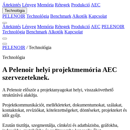
Áttekintés
Lényeg
Memória
Rétegek
Produkció
AEC
Technológia
PELENOIR
Technológia
Benchmark
Alkotók
Kapcsolat
Áttekintés
Lényeg
Memória
Rétegek
Produkció
AEC
PELENOIR
Technológia
Benchmark
Alkotók
Kapcsolat
PELENOIR
/
Technológia
Technológia
A Pelenoir helyi projektmemória AEC
szervezeteknek.
A Pelenoir először a projektanyagokat helyi, visszakövethető
struktúrává alakítja.
Projektkommunikációt, mellékleteket, dokumentumokat, szálakat,
kontaktokat, revíziókat, kötelezettségeket, döntéseket, projekteket és
időt gyűjt.
Ezután tisztítja, szegmentálja, címkézi és adatbázisba, gráfokba,