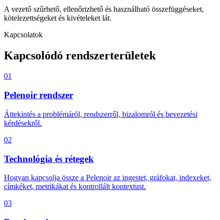
A vezető szűrhető, ellenőrizhető és használható összefüggéseket,
kötelezettségeket és kivételeket lát.
Kapcsolatok
Kapcsolódó rendszerterületek
01
Pelenoir rendszer
Áttekintés a problémáról, rendszerről, bizalomról és bevezetési
kérdésekről.
02
Technológia és rétegek
Hogyan kapcsolja össze a Pelenoir az ingestet, gráfokat, indexeket,
címkéket, metrikákat és kontrollált kontextust.
03