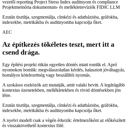
vezetői reporting
Project Stress Index
auditnyom és compliance
Projektmemória
dokumentum- és mellékletrevíziók
FIDIC
LLM
Ezután tisztítja, szegmentálja, címkézi és adatbázisba, gráfokba,
indexekbe, metrikákba és auditnyomba kapcsolja őket.
AEC
Az építkezés tökéletes teszt, mert itt a
csend drága.
Egy építési projekt ritkán egyetlen döntés miatt romlik el. Apró
nyomokon bomlik: megválaszolatlan kérdés, halasztott jóváhagyás,
homályos kötelezettség vagy beszállítói nyomás.
A szokásos eszközök azt mutatják, amit valaki bevitt. A legdrágább
kontextus üzenetekben, mellékletekben és rövid döntésekben jön
létre.
Ezután tisztítja, szegmentálja, címkézi és adatbázisba, gráfokba,
indexekbe, metrikákba és auditnyomba kapcsolja őket.
A nyelvi modell csak a végén érkezik: értelmezőként az előkészített
és visszakövethető kontextus fölé.