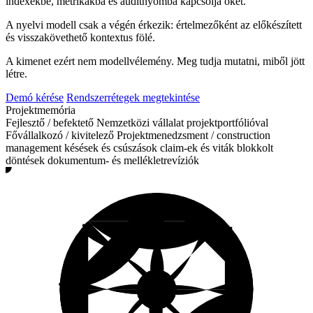
indexekbe, metrikákba és auditnyomba kapcsolja őket.
A nyelvi modell csak a végén érkezik: értelmezőként az előkészített
és visszakövethető kontextus fölé.
A kimenet ezért nem modellvélemény. Meg tudja mutatni, miből jött
létre.
Demó kérése
Rendszerrétegek megtekintése
Projektmemória
Fejlesztő / befektető
Nemzetközi vállalat projektportfólióval
Fővállalkozó / kivitelező
Projektmenedzsment / construction
management
késések és csúszások
claim-ek és viták
blokkolt
döntések
dokumentum- és mellékletrevíziók