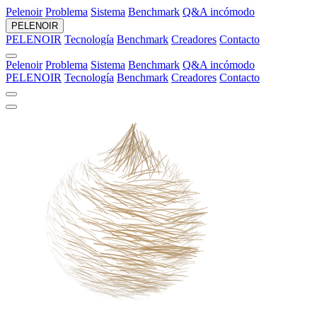
Pelenoir
Problema
Sistema
Benchmark
Q&A incómodo
PELENOIR
PELENOIR
Tecnología
Benchmark
Creadores
Contacto
Pelenoir
Problema
Sistema
Benchmark
Q&A incómodo
PELENOIR
Tecnología
Benchmark
Creadores
Contacto