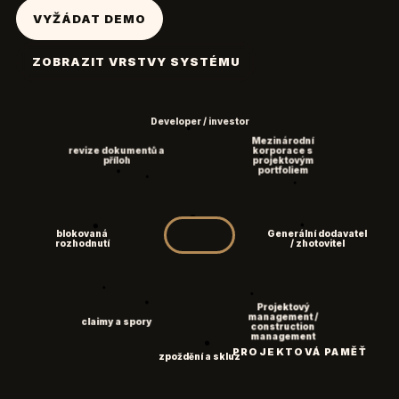
VYŽÁDAT DEMO
ZOBRAZIT VRSTVY SYSTÉMU
Developer / investor
Mezinárodní
revize dokumentů a
korporace s
příloh
projektovým
portfoliem
blokovaná
Generální dodavatel
rozhodnutí
/ zhotovitel
Projektový
management /
claimy a spory
construction
management
PROJEKTOVÁ PAMĚŤ
zpoždění a skluz